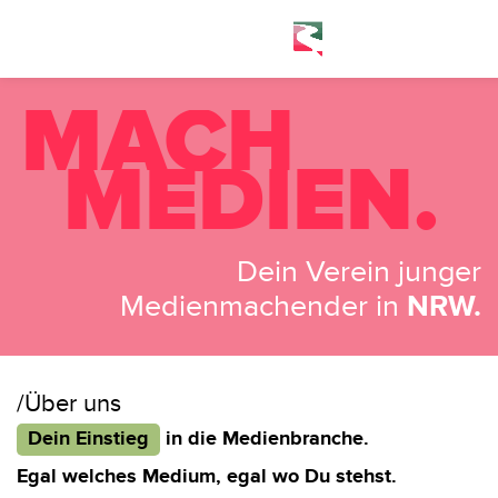
Zum
Inhalt
springen
MACH
MEDIEN.
Dein Verein junger
Medienmachender in
NRW.
/Über uns
Dein Einstieg
in die Medienbranche.
Egal welches Medium,
egal wo Du stehst.