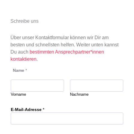
Schreibe uns
Über unser Kontaktformular können wir Dir am
besten und schnellsten helfen. Weiter unten kannst
Du auch
bestimmten Ansprechpartner*innen
kontaktieren
.
Name
*
Vorname
Nachname
o
E-Mail-Adresse
*
d
e
r
E